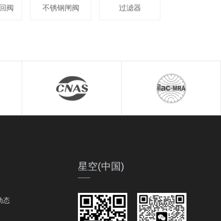
回阀
不锈钢闸阀
过滤器
星空(中国)
动态