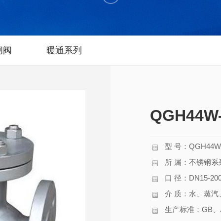
闸阀
暖通系列
QGH44
型 号：QGH44W-
所 属：不锈钢系
口 径：DN15-20
介 质：水、蒸
生产标准：GB、JB