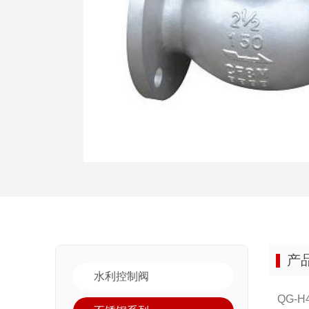
产
水利控制阀
QG-